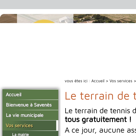
vous êtes ici :
Accueil
>
Vos services
Le terrain de 
Accueil
Bienvenue à Savenès
Le terrain de tennis 
Situer Savenès
La vie municipale
tous gratuitement !
Savenès en chiffre
Vos élus
Vos services
A ce jour, aucune ass
L'histoire du village
Les compte-rendus du
La mairie