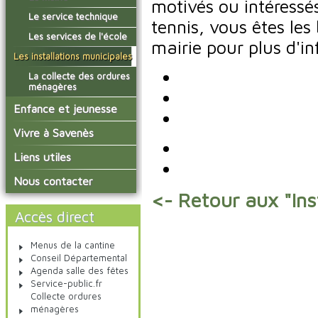
motivés ou intéressé
conseil municipal
Actualités de Savenès
Le service technique
sur ladepeche.fr
tennis, vous êtes les
Les commissions
Les services de l'école
mairie pour plus d'i
Les diverses
délégations/syndicats
Les installations municipales
L'urbanisme
La collecte des ordures
ménagères
Les publicités et les
enquêtes publiques
Enfance et jeunesse
Les bulletins municipaux
L'école primaire
Vivre à Savenès
La communauté de
La garderie et la cantine
communes
Agenda Salle des Fetes
Liens utiles
Le temps périscolaire
Les associations
Communauté de
Nous contacter
Communes Grand Sud
La petite enfance
<- Retour aux "Ins
Tarn et Garonne
Les transports
Accès direct
Menus de la cantine
Conseil Départemental
Agenda salle des fêtes
Service-public.fr
Collecte ordures
ménagères