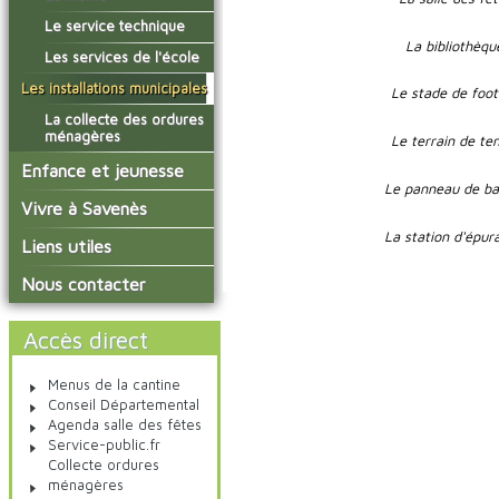
conseil municipal
Actualités de Savenès
Le service technique
sur ladepeche.fr
Les commissions
La bibliothèqu
Les services de l'école
Les diverses
délégations/syndicats
Les installations municipales
Le stade de foot
L'urbanisme
La collecte des ordures
ménagères
Le terrain de te
Les publicités et les
enquêtes publiques
Enfance et jeunesse
Le panneau de ba
Les bulletins municipaux
L'école primaire
Vivre à Savenès
La communauté de
La garderie et la cantine
La station d'épur
communes
Agenda Salle des Fetes
Liens utiles
Le temps périscolaire
Les associations
Communauté de
Nous contacter
Communes Grand Sud
La petite enfance
Tarn et Garonne
Les transports
Accès direct
Menus de la cantine
Conseil Départemental
Agenda salle des fêtes
Service-public.fr
Collecte ordures
ménagères