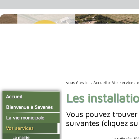
vous êtes ici :
Accueil
>
Vos services
> 
Les installat
Accueil
Bienvenue à Savenès
Vous pouvez trouver 
Situer Savenès
La vie municipale
suivantes (cliquez su
Savenès en chiffre
Vos élus
Vos services
L'histoire du village
Les compte-rendus du
La mairie
La salle des fê