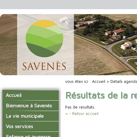
vous êtes ici :
Accueil
> Détails agend
Résultats de la 
Accueil
Bienvenue à Savenès
Pas de résultats.
< - Retour accueil
Situer Savenès
La vie municipale
Savenès en chiffre
Vos élus
Vos services
L'histoire du village
Les compte-rendus du
La mairie
Enfance et jeunesse