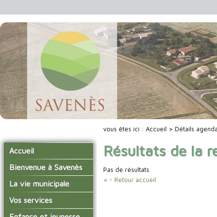
vous êtes ici :
Accueil
> Détails agend
Résultats de la 
Accueil
Bienvenue à Savenès
Pas de résultats.
< - Retour accueil
Situer Savenès
La vie municipale
Savenès en chiffre
Vos élus
Vos services
L'histoire du village
Les compte-rendus du
La mairie
Enfance et jeunesse