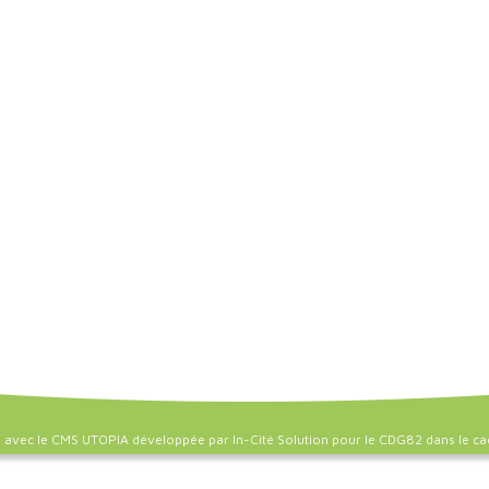
é avec le CMS UTOPIA développée par
In-Cité Solution
pour le
CDG82
dans le ca