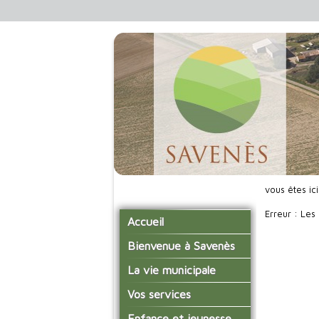
vous êtes ic
Erreur : Les
Accueil
Bienvenue à Savenès
Situer Savenès
La vie municipale
Savenès en chiffre
Vos élus
Vos services
L'histoire du village
Les compte-rendus du
La mairie
Enfance et jeunesse