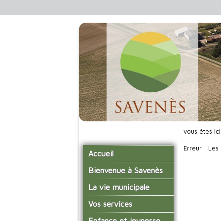
vous êtes ic
Erreur : Les
Accueil
Bienvenue à Savenès
Situer Savenès
La vie municipale
Savenès en chiffre
Vos élus
Vos services
L'histoire du village
Les compte-rendus du
La mairie
Enfance et jeunesse