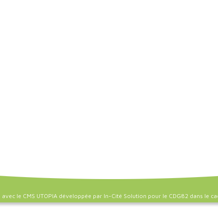
é avec le CMS UTOPIA développée par
In-Cité Solution
pour le
CDG82
dans le ca