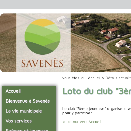
vous êtes ici :
Accueil
> Détails actuali
Loto du club "3è
Accueil
Bienvenue à Savenès
Le club "3ème jeunesse" organise le we
Situer Savenès
La vie municipale
pour y participer.
Savenès en chiffre
Vos élus
Vos services
<- retour vers Accueil
L'histoire du village
Les compte-rendus du
La mairie
Enfance et jeunesse