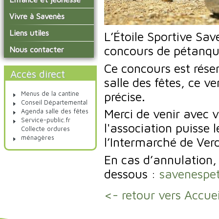
conseil municipal
Actualités de Savenès
Le service technique
sur ladepeche.fr
L'école primaire
Vivre à Savenès
Les commissions
Les services de l'école
La garderie et la cantine
Les diverses
Agenda Salle des Fetes
Liens utiles
L’Étoile Sportive Sav
délégations/syndicats
Les installations
Le temps périscolaire
Les associations
municipales
concours de pétanque
Communauté de
Nous contacter
L'urbanisme
Communes Grand Sud
La petite enfance
La collecte des ordures
Tarn et Garonne
Les publicités et les
Ce concours est rése
ménagères
Les transports
enquêtes publiques
Accès direct
salle des fêtes, ce 
Les bulletins municipaux
précise.
Menus de la cantine
La communauté de
Conseil Départemental
communes
Merci de venir avec 
Agenda salle des fêtes
Service-public.fr
l'association puisse 
Collecte ordures
ménagères
l’Intermarché de Ver
En cas d’annulation, 
dessous :
savenespet
<- retour vers Accuei