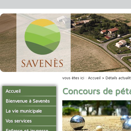
vous êtes ici :
Accueil
> Détails actuali
Concours de pét
Accueil
Bienvenue à Savenès
Situer Savenès
La vie municipale
Savenès en chiffre
Vos élus
Vos services
L'histoire du village
Les compte-rendus du
La mairie
Enfance et jeunesse