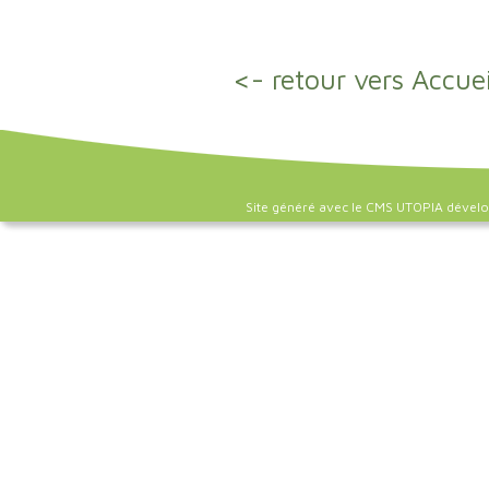
<- retour vers Accuei
Site généré avec le CMS UTOPIA dével