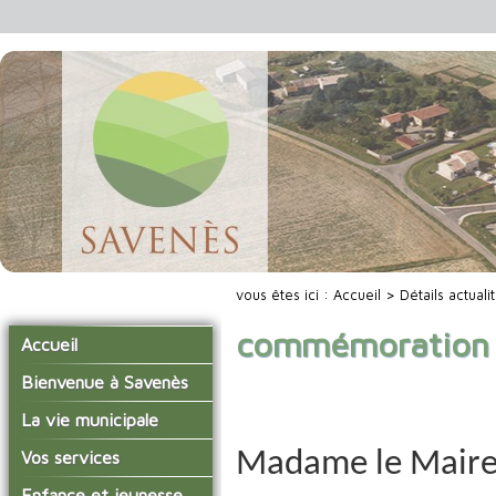
vous êtes ici :
Accueil
> Détails actuali
commémoration 
Accueil
Bienvenue à Savenès
Situer Savenès
La vie municipale
Savenès en chiffre
Vos élus
Madame le Maire
Vos services
L'histoire du village
Les compte-rendus du
La mairie
Enfance et jeunesse