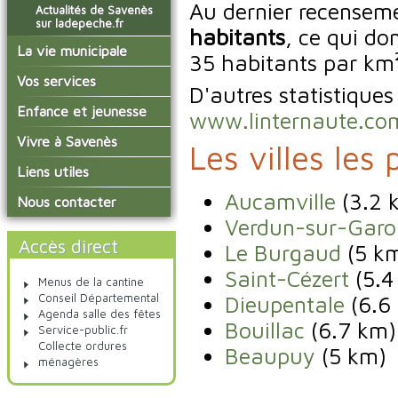
Au dernier recense
Actualités de Savenès
sur ladepeche.fr
habitants
, ce qui do
La vie municipale
35 habitants par km²
Vos élus
Vos services
D'autres statistique
Les compte-rendus du
La mairie
Enfance et jeunesse
www.linternaute.com
conseil municipal
Le service technique
L'école primaire
Vivre à Savenès
Les commissions
Les villes les
Les services de l'école
La garderie et la cantine
Les diverses
Agenda Salle des Fetes
Liens utiles
délégations/syndicats
Les installations
Le temps périscolaire
Les associations
Aucamville
(3.2 
municipales
Communauté de
Nous contacter
L'urbanisme
Communes Grand Sud
La petite enfance
La collecte des ordures
Verdun-sur-Garo
Tarn et Garonne
Les publicités et les
ménagères
Les transports
enquêtes publiques
Accès direct
Le Burgaud
(5 k
Les bulletins municipaux
Saint-Cézert
(5.4
Menus de la cantine
La communauté de
Dieupentale
(6.6
Conseil Départemental
communes
Agenda salle des fêtes
Bouillac
(6.7 km)
Service-public.fr
Collecte ordures
Beaupuy
(5 km)
ménagères