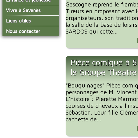
conseil municipal
Gascogne reprend le flamb
Actualités de Savenès
Le service technique
sur ladepeche.fr
L'école primaire
Vivre à Savenès
Les commissions
Tireurs en proposant avec
Les services de l'école
organisateurs, son traditio
La garderie et la cantine
Les diverses
Agenda Salle des Fetes
Liens utiles
délégations/syndicats
la salle de la base de loisir
Les installations
Le temps périscolaire
Les associations
municipales
Communauté de
SARDOS qui cette...
Nous contacter
L'urbanisme
Communes Grand Sud
La petite enfance
La collecte des ordures
Tarn et Garonne
Les publicités et les
ménagères
Les transports
enquêtes publiques
Les bulletins municipaux
Pièce comique à 8
La communauté de
communes
le Groupe Théatre
"Bouquinages" Pièce comiq
personnages de M. Vincen
L’histoire : Pierette Marmo
courses de chevaux à l’ins
Sébastien. Leur fille Clémen
cachette de...