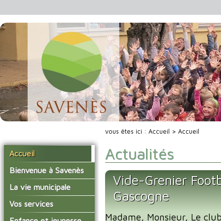
vous êtes ici :
Accueil
> Accueil
Actualités
Accueil
Bienvenue à Savenès
Vide-Grenier Foot
Situer Savenès
La vie municipale
Gascogne
Savenès en chiffre
Vos élus
Vos services
L'histoire du village
Madame, Monsieur, Le clu
Les compte-rendus du
La mairie
Enfance et jeunesse