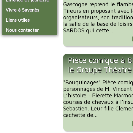
conseil municipal
Gascogne reprend le flamb
Actualités de Savenès
Le service technique
sur ladepeche.fr
L'école primaire
Vivre à Savenès
Les commissions
Tireurs en proposant avec
Les services de l'école
organisateurs, son traditio
La garderie et la cantine
Les diverses
Agenda Salle des Fetes
Liens utiles
délégations/syndicats
la salle de la base de loisir
Les installations
Le temps périscolaire
Les associations
municipales
Communauté de
SARDOS qui cette...
Nous contacter
L'urbanisme
Communes Grand Sud
La petite enfance
La collecte des ordures
Tarn et Garonne
Les publicités et les
ménagères
Les transports
enquêtes publiques
Les bulletins municipaux
Pièce comique à 8
La communauté de
communes
le Groupe Théatre
"Bouquinages" Pièce comiq
personnages de M. Vincen
L’histoire : Pierette Marmo
courses de chevaux à l’ins
Sébastien. Leur fille Clémen
cachette de...