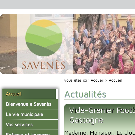
vous êtes ici :
Accueil
> Accueil
Actualités
Accueil
Bienvenue à Savenès
Vide-Grenier Foot
Situer Savenès
La vie municipale
Gascogne
Savenès en chiffre
Vos élus
Vos services
L'histoire du village
Madame, Monsieur, Le clu
Les compte-rendus du
La mairie
Enfance et jeunesse