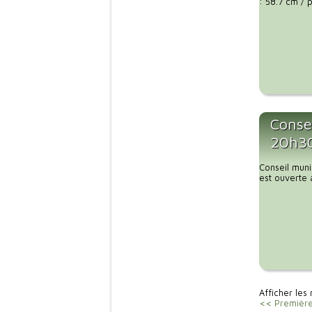
: 58.7 cm / 
Consei
20h3
Conseil muni
est ouverte 
Afficher les 
<< Premièr