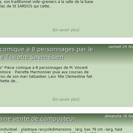
, son traditionnel vide-greniers à la salle de la base
u lac de St SARDOS qui cette...
[En savoir plus]
samedi 24 fé
 comique à 8 personnages par le
e Théatre Savenésien
s" Pièce comique à 8 personnages de M. Vincent
stoire : Pierette Marmonnier joue aux courses de
insu de son mari Sébastien. Leur fille Clémentine fait
hette de...
[En savoir plus]
dimanche 18 fé
aine vente de composteur.
ndividuel : plastique recyclédimensions : larg. bas 79 cm –larg. haut