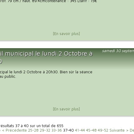
prof. 79 cm / haut. 89.4cmcontenance : 345 Ltarif : 15€
[En savoir plus]
samedi 30 septe
l municipal le lundi 2 Octobre à
0
cipal le lundi 2 Octobre à 20h30. Bien sûr la séance
au public.
[En savoir plus]
résultats 37 à 40 sur un total de 655
e
< Précédente
25-28
29-32
33-36
37-40
41-44
45-48
49-52
Suivante >
De