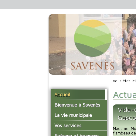
vous êtes ic
Actua
Accueil
Bienvenue à Savenès
Vide-
Situer Savenès
La vie municipale
Gasc
Savenès en chiffre
Vos élus
Vos services
Madame, Mon
L'histoire du village
Les compte-rendus du
flambeau de
La mairie
Enfance et jeunesse