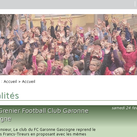
i :
Accueil
> Accueil
lités
samedi 24 fé
Grenier Football Club Garonne
ogne
sieur, Le club du FC Garonne Gascogne reprend le
s Francs-Tireurs en proposant avec les mêmes