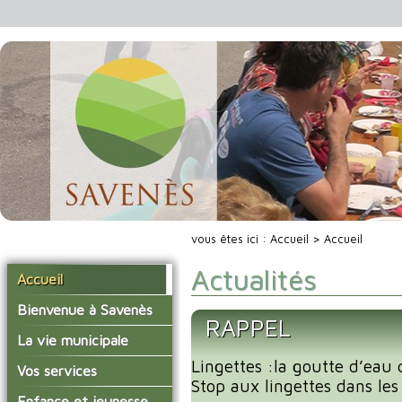
vous êtes ici :
Accueil
> Accueil
Actualités
Accueil
Bienvenue à Savenès
RAPPEL
Situer Savenès
La vie municipale
Savenès en chiffre
Lingettes :la goutte d’eau 
Vos élus
Vos services
Stop aux lingettes dans les 
L'histoire du village
Les compte-rendus du
La mairie
Enfance et jeunesse