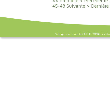
<< Première
< Précédente
45-48
Suivante >
Dernière
Site généré avec le CMS UTOPIA dével