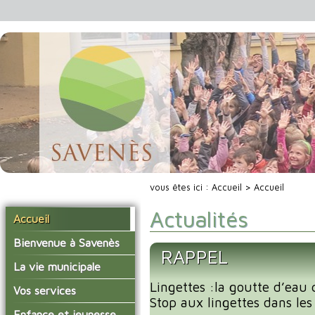
vous êtes ici :
Accueil
> Accueil
Actualités
Accueil
Bienvenue à Savenès
RAPPEL
Situer Savenès
La vie municipale
Savenès en chiffre
Lingettes :la goutte d’eau 
Vos élus
Vos services
Stop aux lingettes dans les 
L'histoire du village
Les compte-rendus du
La mairie
Enfance et jeunesse