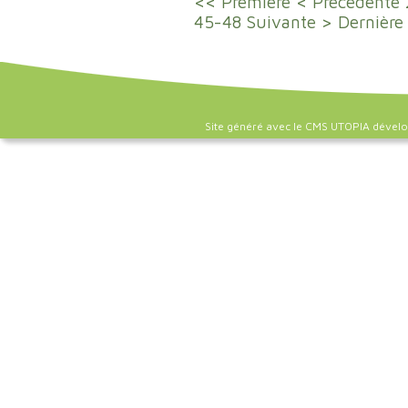
<< Première
< Précédente
45-48
Suivante >
Dernière
Site généré avec le CMS UTOPIA dével