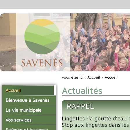
vous êtes ici :
Accueil
> Accueil
Actualités
Accueil
Bienvenue à Savenès
RAPPEL
Situer Savenès
La vie municipale
Savenès en chiffre
Lingettes :la goutte d’eau 
Vos élus
Vos services
Stop aux lingettes dans les 
L'histoire du village
Les compte-rendus du
La mairie
Enfance et jeunesse