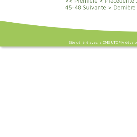
<< Première
< Précédente
45-48
Suivante >
Dernière
Site généré avec le CMS UTOPIA dével