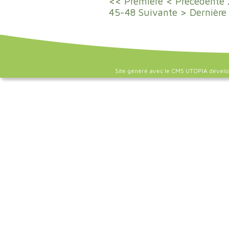
<< Première
< Précédente
45-48
Suivante >
Dernière
Site généré avec le CMS UTOPIA dével