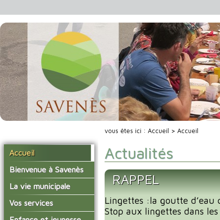
vous êtes ici :
Accueil
> Accueil
Actualités
Accueil
Bienvenue à Savenès
RAPPEL
Situer Savenès
La vie municipale
Savenès en chiffre
Lingettes :la goutte d’eau 
Vos élus
Vos services
Stop aux lingettes dans les 
L'histoire du village
Les compte-rendus du
La mairie
Enfance et jeunesse