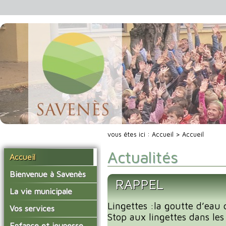
vous êtes ici :
Accueil
> Accueil
Actualités
Accueil
Bienvenue à Savenès
RAPPEL
Situer Savenès
La vie municipale
Savenès en chiffre
Lingettes :la goutte d’eau 
Vos élus
Vos services
Stop aux lingettes dans les 
L'histoire du village
Les compte-rendus du
La mairie
Enfance et jeunesse