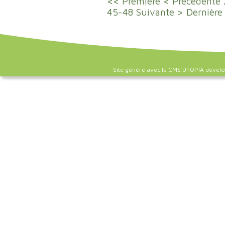
<< Première
< Précédente
45-48
Suivante >
Dernière
Site généré avec le CMS UTOPIA dével