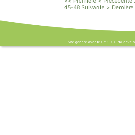
<< Première
< Précédente
45-48
Suivante >
Dernière
Site généré avec le CMS UTOPIA dével