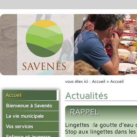
vous êtes ici :
Accueil
> Accueil
Actualités
Accueil
Bienvenue à Savenès
RAPPEL
Situer Savenès
La vie municipale
Savenès en chiffre
Lingettes :la goutte d’eau 
Vos élus
Vos services
Stop aux lingettes dans les 
L'histoire du village
Les compte-rendus du
La mairie
Enfance et jeunesse