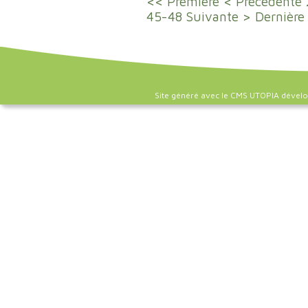
<< Première
< Précédente
45-48
Suivante >
Dernière
Site généré avec le CMS UTOPIA dével