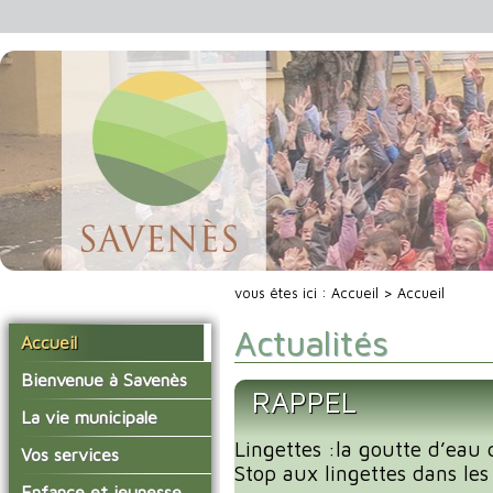
vous êtes ici :
Accueil
> Accueil
Actualités
Accueil
Bienvenue à Savenès
RAPPEL
Situer Savenès
La vie municipale
Savenès en chiffre
Lingettes :la goutte d’eau 
Vos élus
Vos services
Stop aux lingettes dans les 
L'histoire du village
Les compte-rendus du
La mairie
Enfance et jeunesse