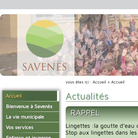
vous êtes ici :
Accueil
> Accueil
Actualités
Accueil
Bienvenue à Savenès
RAPPEL
Situer Savenès
La vie municipale
Savenès en chiffre
Lingettes :la goutte d’eau 
Vos élus
Vos services
Stop aux lingettes dans les 
L'histoire du village
Les compte-rendus du
La mairie
Enfance et jeunesse