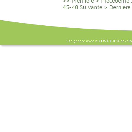
<< Première
< Précédente
45-48
Suivante >
Dernière
Site généré avec le CMS UTOPIA dével