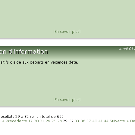
[En savoir plus]
lundi 01
on d'information
ositifs d'aide aux départs en vacances dété.
[En savoir plus]
résultats 29 à 32 sur un total de 655
e
< Précédente
17-20
21-24
25-28
29-32
33-36
37-40
41-44
Suivante >
De