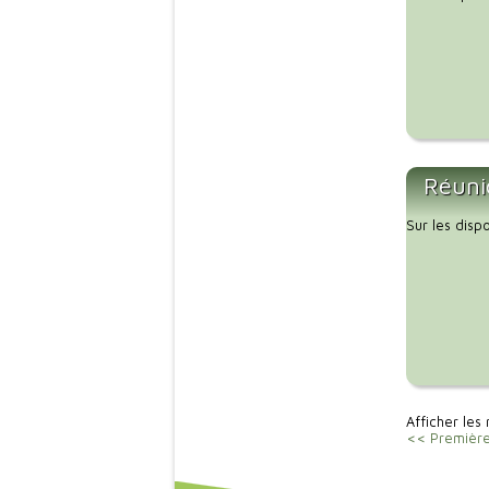
Réuni
Sur les disp
Afficher les 
<< Premièr