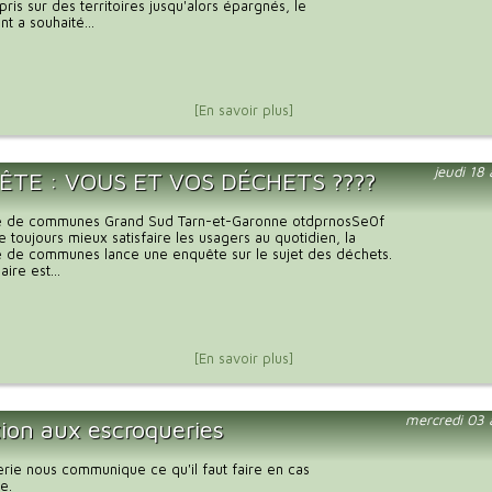
ris sur des territoires jusqu'alors épargnés, le
 a souhaité...
[En savoir plus]
jeudi 18
TE : VOUS ET VOS DÉCHETS ????
 de communes Grand Sud Tarn-et-Garonne otdprnosSe0f
 toujours mieux satisfaire les usagers au quotidien, la
de communes lance une enquête sur le sujet des déchets.
ire est...
[En savoir plus]
mercredi 03 
tion aux escroqueries
ie nous communique ce qu'il faut faire en cas
e.