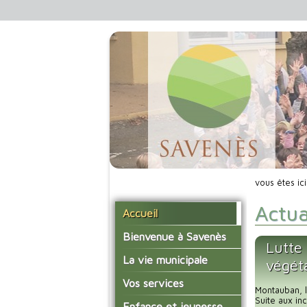
vous êtes ic
Actua
Accueil
Bienvenue à Savenès
Lutte 
Situer Savenès
La vie municipale
végét
Savenès en chiffre
Vos élus
Vos services
Montauban, l
L'histoire du village
Les compte-rendus du
Suite aux in
La mairie
Enfance et jeunesse