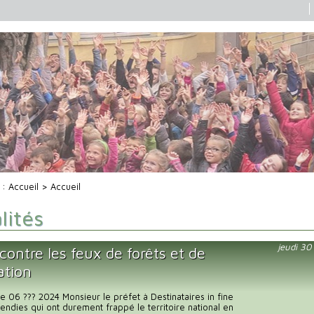
i :
Accueil
> Accueil
lités
jeudi 3
contre les feux de forêts et de
ation
e 06 ??? 2024 Monsieur le préfet à Destinataires in fine
cendies qui ont durement frappé le territoire national en