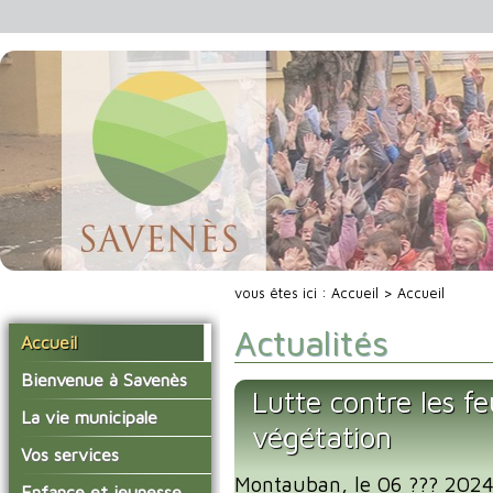
vous êtes ici :
Accueil
> Accueil
Actualités
Accueil
Bienvenue à Savenès
Lutte contre les fe
Situer Savenès
La vie municipale
végétation
Savenès en chiffre
Vos élus
Vos services
L'histoire du village
Montauban, le 06 ??? 2024 
Les compte-rendus du
La mairie
Enfance et jeunesse