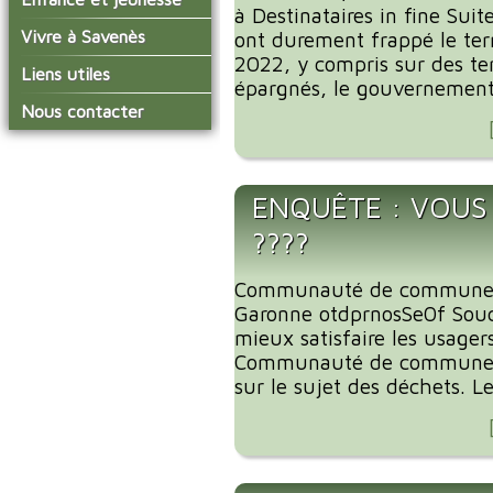
conseil municipal
à Destinataires in fine Sui
Actualités de Savenès
Le service technique
sur ladepeche.fr
L'école primaire
Vivre à Savenès
Les commissions
ont durement frappé le terr
Les services de l'école
2022, y compris sur des ter
La garderie et la cantine
Les diverses
Agenda Salle des Fetes
Liens utiles
délégations/syndicats
épargnés, le gouvernement 
Les installations
Le temps périscolaire
Les associations
municipales
Communauté de
Nous contacter
L'urbanisme
Communes Grand Sud
La petite enfance
La collecte des ordures
Tarn et Garonne
Les publicités et les
ménagères
Les transports
enquêtes publiques
Les bulletins municipaux
ENQUÊTE : VOUS
La communauté de
????
communes
Communauté de communes
Garonne otdprnosSe0f Souc
mieux satisfaire les usager
Communauté de communes
sur le sujet des déchets. Le