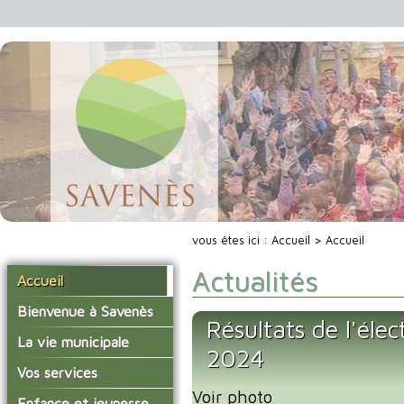
vous êtes ici :
Accueil
> Accueil
Actualités
Accueil
Bienvenue à Savenès
Résultats de l'éle
Situer Savenès
La vie municipale
2024
Savenès en chiffre
Vos élus
Vos services
L'histoire du village
Voir photo
Les compte-rendus du
La mairie
Enfance et jeunesse