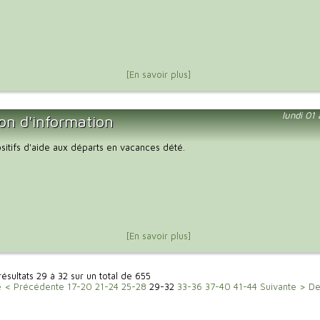
[En savoir plus]
lundi 01
on d'information
ositifs d'aide aux départs en vacances dété.
[En savoir plus]
résultats 29 à 32 sur un total de 655
e
< Précédente
17-20
21-24
25-28
29-32
33-36
37-40
41-44
Suivante >
De