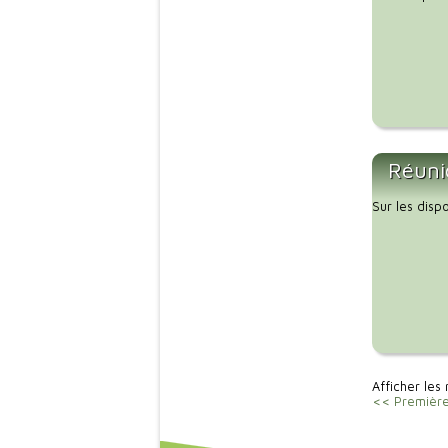
Réuni
Sur les disp
Afficher les 
<< Premièr