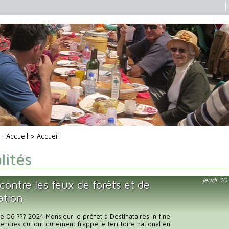
i :
Accueil
> Accueil
lités
jeudi 3
contre les feux de forêts et de
ation
e 06 ??? 2024 Monsieur le préfet à Destinataires in fine
cendies qui ont durement frappé le territoire national en