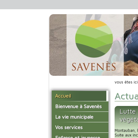
vous êtes ic
Actua
Accueil
Bienvenue à Savenès
Lutte 
Situer Savenès
La vie municipale
végét
Savenès en chiffre
Vos élus
Vos services
Montauban, l
L'histoire du village
Les compte-rendus du
Suite aux in
La mairie
Enfance et jeunesse