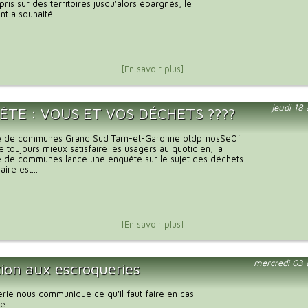
ris sur des territoires jusqu'alors épargnés, le
 a souhaité...
[En savoir plus]
jeudi 18
TE : VOUS ET VOS DÉCHETS ????
 de communes Grand Sud Tarn-et-Garonne otdprnosSe0f
 toujours mieux satisfaire les usagers au quotidien, la
de communes lance une enquête sur le sujet des déchets.
ire est...
[En savoir plus]
mercredi 03 
tion aux escroqueries
ie nous communique ce qu'il faut faire en cas
e.