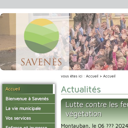
vous êtes ici :
Accueil
> Accueil
Actualités
Accueil
Bienvenue à Savenès
Lutte contre les fe
Situer Savenès
La vie municipale
végétation
Savenès en chiffre
Vos élus
Vos services
L'histoire du village
Montauban, le 06 ??? 2024 
Les compte-rendus du
La mairie
Enfance et jeunesse