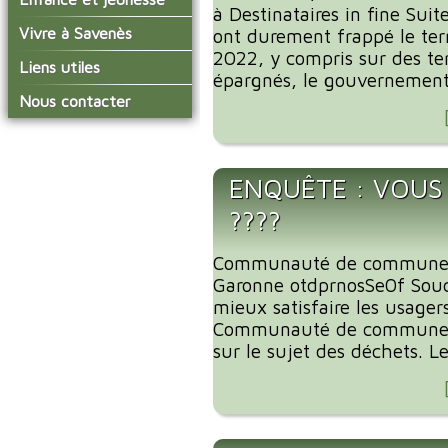
conseil municipal
à Destinataires in fine Sui
Actualités de Savenès
Le service technique
sur ladepeche.fr
L'école primaire
Vivre à Savenès
Les commissions
ont durement frappé le terr
Les services de l'école
2022, y compris sur des ter
La garderie et la cantine
Les diverses
Agenda Salle des Fetes
Liens utiles
délégations/syndicats
épargnés, le gouvernement 
Les installations
Le temps périscolaire
Les associations
municipales
Communauté de
Nous contacter
L'urbanisme
Communes Grand Sud
La petite enfance
La collecte des ordures
Tarn et Garonne
Les publicités et les
ménagères
Les transports
enquêtes publiques
Les bulletins municipaux
ENQUÊTE : VOUS
La communauté de
????
communes
Communauté de communes
Garonne otdprnosSe0f Souc
mieux satisfaire les usager
Communauté de communes
sur le sujet des déchets. Le