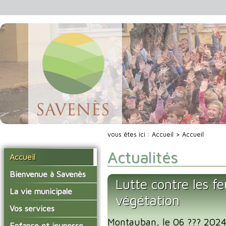
vous êtes ici :
Accueil
> Accueil
Actualités
Accueil
Bienvenue à Savenès
Lutte contre les fe
Situer Savenès
La vie municipale
végétation
Savenès en chiffre
Vos élus
Vos services
L'histoire du village
Montauban, le 06 ??? 2024 
Les compte-rendus du
La mairie
Enfance et jeunesse