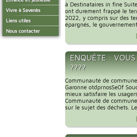
conseil municipal
à Destinataires in fine Sui
Actualités de Savenès
Le service technique
sur ladepeche.fr
L'école primaire
Vivre à Savenès
Les commissions
ont durement frappé le terr
Les services de l'école
2022, y compris sur des ter
La garderie et la cantine
Les diverses
Agenda Salle des Fetes
Liens utiles
délégations/syndicats
épargnés, le gouvernement 
Les installations
Le temps périscolaire
Les associations
municipales
Communauté de
Nous contacter
L'urbanisme
Communes Grand Sud
La petite enfance
La collecte des ordures
Tarn et Garonne
Les publicités et les
ménagères
Les transports
enquêtes publiques
Les bulletins municipaux
ENQUÊTE : VOUS
La communauté de
????
communes
Communauté de communes
Garonne otdprnosSe0f Souc
mieux satisfaire les usager
Communauté de communes
sur le sujet des déchets. Le