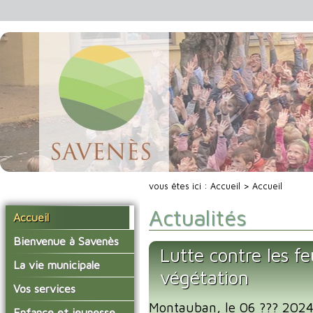
vous êtes ici :
Accueil
> Accueil
Actualités
Accueil
Bienvenue à Savenès
Lutte contre les fe
Situer Savenès
La vie municipale
végétation
Savenès en chiffre
Vos élus
Vos services
L'histoire du village
Montauban, le 06 ??? 2024 
Les compte-rendus du
La mairie
Enfance et jeunesse