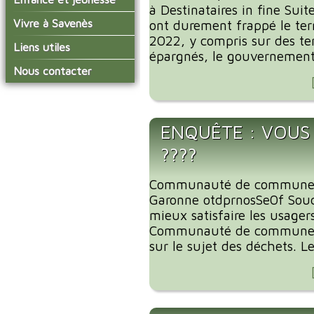
conseil municipal
à Destinataires in fine Sui
Actualités de Savenès
Le service technique
sur ladepeche.fr
L'école primaire
Vivre à Savenès
Les commissions
ont durement frappé le terr
Les services de l'école
2022, y compris sur des ter
La garderie et la cantine
Les diverses
Agenda Salle des Fetes
Liens utiles
délégations/syndicats
épargnés, le gouvernement 
Les installations
Le temps périscolaire
Les associations
municipales
Communauté de
Nous contacter
L'urbanisme
Communes Grand Sud
La petite enfance
La collecte des ordures
Tarn et Garonne
Les publicités et les
ménagères
Les transports
enquêtes publiques
Les bulletins municipaux
ENQUÊTE : VOUS
La communauté de
????
communes
Communauté de communes
Garonne otdprnosSe0f Souc
mieux satisfaire les usager
Communauté de communes
sur le sujet des déchets. Le