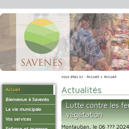
vous êtes ici :
Accueil
> Accueil
Actualités
Accueil
Bienvenue à Savenès
Lutte contre les fe
Situer Savenès
La vie municipale
végétation
Savenès en chiffre
Vos élus
Vos services
L'histoire du village
Montauban, le 06 ??? 2024 
Les compte-rendus du
La mairie
Enfance et jeunesse