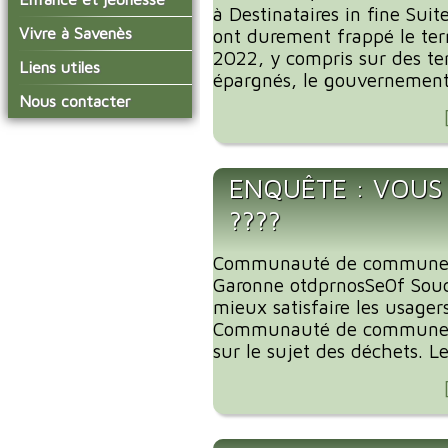
conseil municipal
à Destinataires in fine Sui
Actualités de Savenès
Le service technique
sur ladepeche.fr
L'école primaire
Vivre à Savenès
Les commissions
ont durement frappé le terr
Les services de l'école
2022, y compris sur des ter
La garderie et la cantine
Les diverses
Agenda Salle des Fetes
Liens utiles
délégations/syndicats
épargnés, le gouvernement 
Les installations
Le temps périscolaire
Les associations
municipales
Communauté de
Nous contacter
L'urbanisme
Communes Grand Sud
La petite enfance
La collecte des ordures
Tarn et Garonne
Les publicités et les
ménagères
Les transports
enquêtes publiques
Les bulletins municipaux
ENQUÊTE : VOUS
La communauté de
????
communes
Communauté de communes
Garonne otdprnosSe0f Souc
mieux satisfaire les usager
Communauté de communes
sur le sujet des déchets. Le