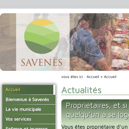
vous êtes ici :
Accueil
> Accueil
Actualités
Accueil
Bienvenue à Savenès
Propriétaires, et s
Situer Savenès
La vie municipale
quelqu’un à se lo
Savenès en chiffre
Vos élus
Vos services
L'histoire du village
Vous êtes propriétaire d’un
Les compte-rendus du
La mairie
Enfance et jeunesse