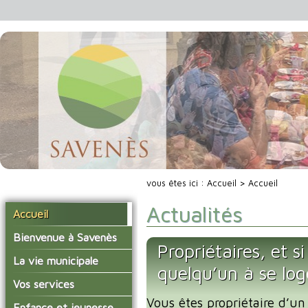
vous êtes ici :
Accueil
> Accueil
Actualités
Accueil
Bienvenue à Savenès
Propriétaires, et s
Situer Savenès
La vie municipale
quelqu’un à se lo
Savenès en chiffre
Vos élus
Vos services
L'histoire du village
Vous êtes propriétaire d’un
Les compte-rendus du
La mairie
Enfance et jeunesse