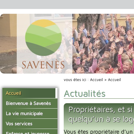
vous êtes ici :
Accueil
> Accueil
Actualités
Accueil
Bienvenue à Savenès
Propriétaires, et s
Situer Savenès
La vie municipale
quelqu’un à se lo
Savenès en chiffre
Vos élus
Vos services
L'histoire du village
Vous êtes propriétaire d’un
Les compte-rendus du
La mairie
Enfance et jeunesse