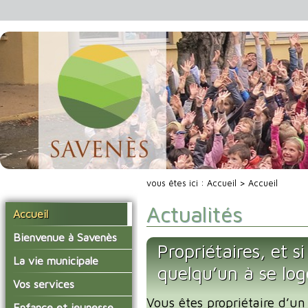
vous êtes ici :
Accueil
> Accueil
Actualités
Accueil
Bienvenue à Savenès
Propriétaires, et s
Situer Savenès
La vie municipale
quelqu’un à se lo
Savenès en chiffre
Vos élus
Vos services
L'histoire du village
Vous êtes propriétaire d’un
Les compte-rendus du
La mairie
Enfance et jeunesse