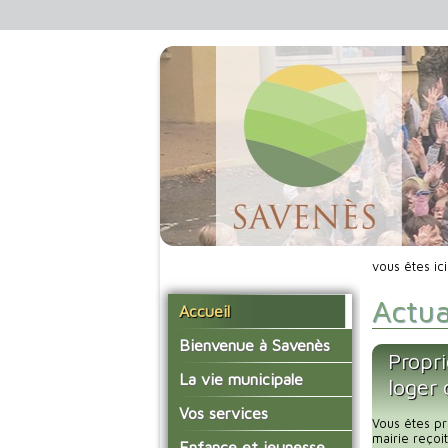
vous êtes ic
Actua
Accueil
Bienvenue à Savenès
Propri
Situer Savenès
La vie municipale
loger
Savenès en chiffre
Vos élus
Vos services
Vous êtes pr
L'histoire du village
Les compte-rendus du
mairie reço
La mairie
Enfance et jeunesse