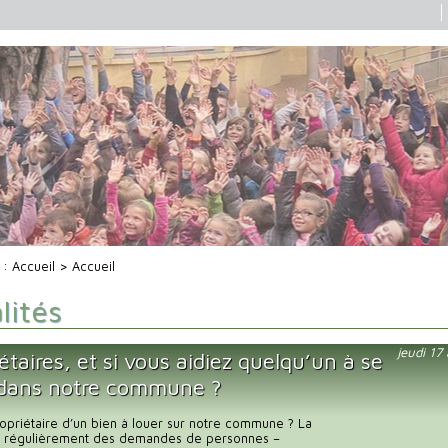
i :
Accueil
> Accueil
lités
jeudi 17
étaires, et si vous aidiez quelqu’un à se
 dans notre commune ?
opriétaire d’un bien à louer sur notre commune ? La
it régulièrement des demandes de personnes –