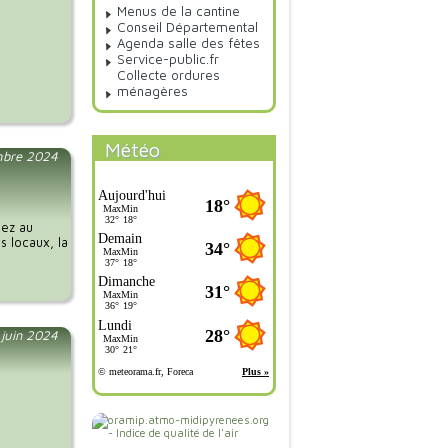
Menus de la cantine
Conseil Départemental
Agenda salle des fêtes
Service-public.fr
Collecte ordures
ménagères
Météo
mbre 2024
pez au
s locaux, la
 juin 2024