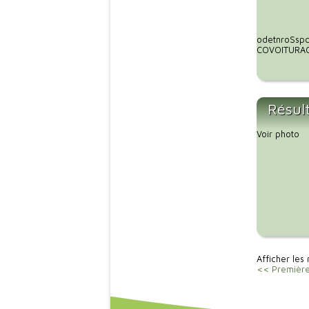
odetnroSspc
COVOITURAGE
Résul
Voir photo
Afficher les 
<< Premièr