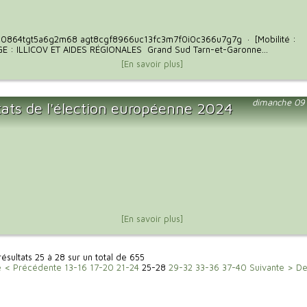
0864tgt5a6g2m68 agt8cgf8966uc13fc3m7f0i0c366u7g7g · [Mobilité :
 : ILLICOV ET AIDES RÉGIONALES Grand Sud Tarn-et-Garonne...
[En savoir plus]
dimanche 09 
tats de l'élection européenne 2024
[En savoir plus]
résultats 25 à 28 sur un total de 655
e
< Précédente
13-16
17-20
21-24
25-28
29-32
33-36
37-40
Suivante >
De