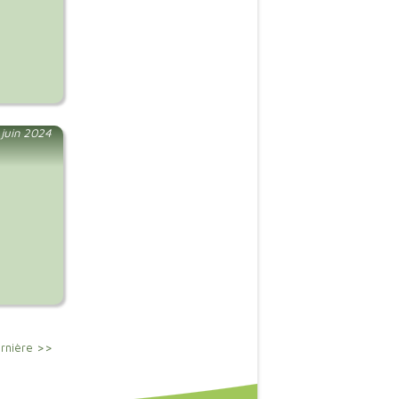
juin 2024
rnière >>