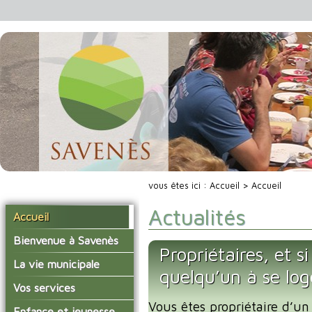
vous êtes ici :
Accueil
> Accueil
Actualités
Accueil
Bienvenue à Savenès
Propriétaires, et s
Situer Savenès
La vie municipale
quelqu’un à se lo
Savenès en chiffre
Vos élus
Vos services
L'histoire du village
Vous êtes propriétaire d’un
Les compte-rendus du
La mairie
Enfance et jeunesse