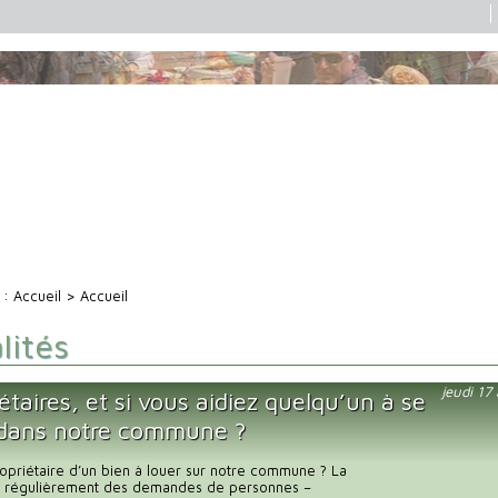
i :
Accueil
> Accueil
lités
jeudi 17
étaires, et si vous aidiez quelqu’un à se
 dans notre commune ?
opriétaire d’un bien à louer sur notre commune ? La
it régulièrement des demandes de personnes –