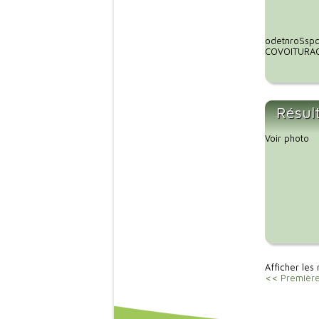
odetnroSspc
COVOITURAGE
Résul
Voir photo
Afficher les 
<< Premièr