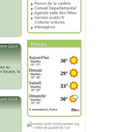
Menus de la cantine
Conseil Départemental
Agenda salle des fêtes
Service-public.fr
Collecte ordures
ménagères
Météo
mbre 2024
pez au
s locaux, la
 juin 2024