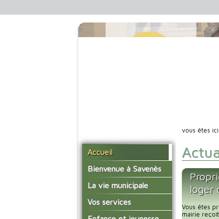
vous êtes ic
Actua
Accueil
Bienvenue à Savenès
Propri
Situer Savenès
La vie municipale
loger
Savenès en chiffre
Vos élus
Vos services
Vous êtes pr
L'histoire du village
Les compte-rendus du
mairie reço
La mairie
Enfance et jeunesse