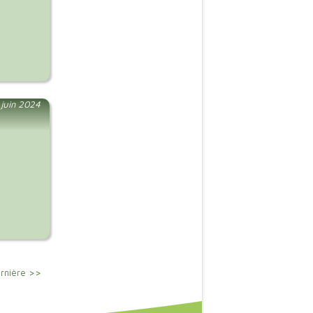
juin 2024
rnière >>