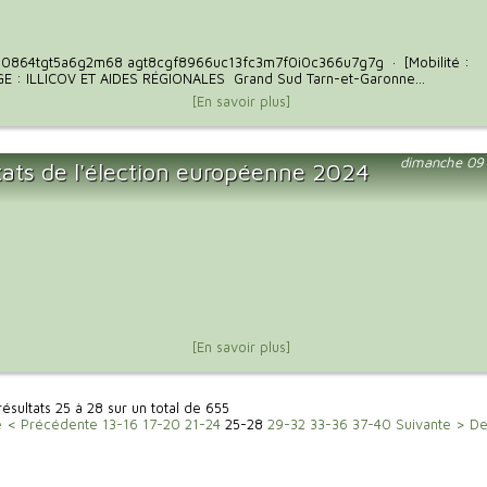
0864tgt5a6g2m68 agt8cgf8966uc13fc3m7f0i0c366u7g7g · [Mobilité :
 : ILLICOV ET AIDES RÉGIONALES Grand Sud Tarn-et-Garonne...
[En savoir plus]
dimanche 09 
tats de l'élection européenne 2024
[En savoir plus]
résultats 25 à 28 sur un total de 655
e
< Précédente
13-16
17-20
21-24
25-28
29-32
33-36
37-40
Suivante >
De