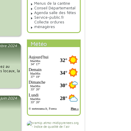
Menus de la cantine
Conseil Départemental
Agenda salle des fêtes
Service-public.fr
Collecte ordures
ménagères
Météo
mbre 2024
pez au
s locaux, la
 juin 2024