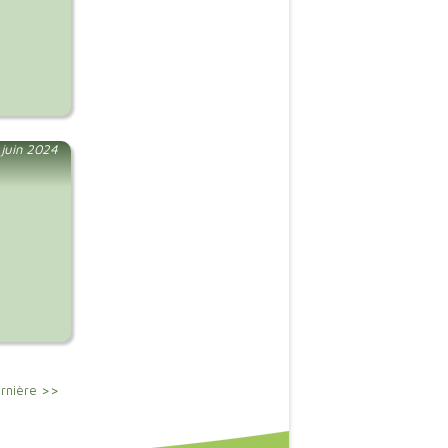
juin 2024
rnière >>