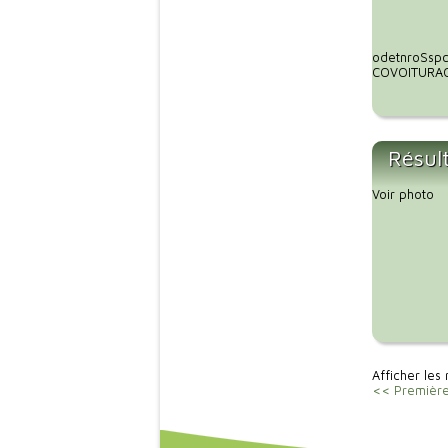
odetnroSspc
COVOITURAGE
Résul
Voir photo
Afficher les 
<< Premièr