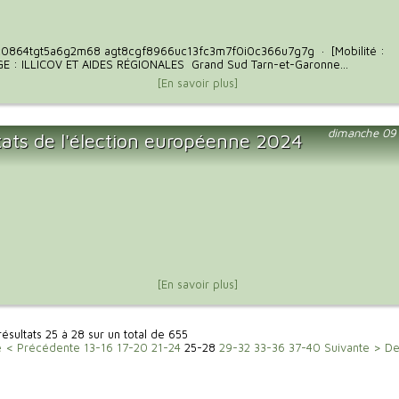
0864tgt5a6g2m68 agt8cgf8966uc13fc3m7f0i0c366u7g7g · [Mobilité :
 : ILLICOV ET AIDES RÉGIONALES Grand Sud Tarn-et-Garonne...
[En savoir plus]
dimanche 09 
tats de l'élection européenne 2024
[En savoir plus]
résultats 25 à 28 sur un total de 655
e
< Précédente
13-16
17-20
21-24
25-28
29-32
33-36
37-40
Suivante >
De