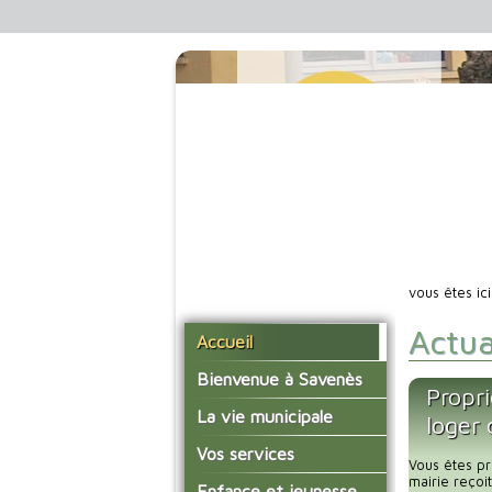
vous êtes ic
Actua
Accueil
Bienvenue à Savenès
Propri
Situer Savenès
La vie municipale
loger
Savenès en chiffre
Vos élus
Vos services
Vous êtes pr
L'histoire du village
Les compte-rendus du
mairie reço
La mairie
Enfance et jeunesse