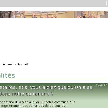
i :
Accueil
> Accueil
lités
jeudi 17
étaires, et si vous aidiez quelqu’un à se
 dans notre commune ?
opriétaire d’un bien à louer sur notre commune ? La
it régulièrement des demandes de personnes –