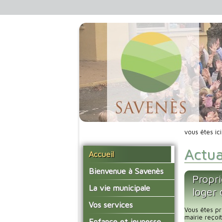
vous êtes ic
Actua
Accueil
Bienvenue à Savenès
Propri
Situer Savenès
La vie municipale
loger
Savenès en chiffre
Vos élus
Vos services
Vous êtes pr
L'histoire du village
Les compte-rendus du
mairie reço
La mairie
Enfance et jeunesse