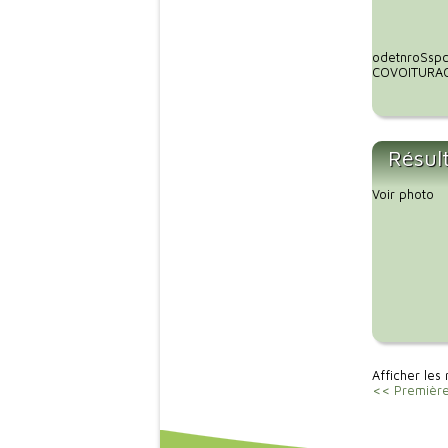
odetnroSspc
COVOITURAGE
Résul
Voir photo
Afficher les 
<< Premièr