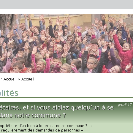
i :
Accueil
> Accueil
lités
jeudi 17
étaires, et si vous aidiez quelqu’un à se
 dans notre commune ?
opriétaire d’un bien à louer sur notre commune ? La
it régulièrement des demandes de personnes –