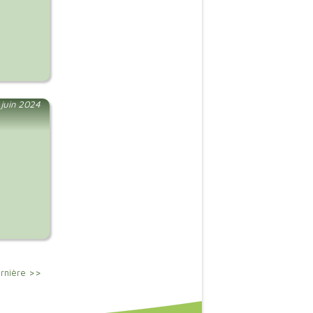
juin 2024
rnière >>