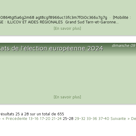
0864tgt5a6g2m68 agt8cgf8966uc13fc3m7f0i0c366u7g7g · [Mobilité :
 : ILLICOV ET AIDES RÉGIONALES Grand Sud Tarn-et-Garonne...
[En savoir plus]
dimanche 09 
tats de l'élection européenne 2024
[En savoir plus]
résultats 25 à 28 sur un total de 655
e
< Précédente
13-16
17-20
21-24
25-28
29-32
33-36
37-40
Suivante >
De