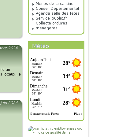
Menus de la cantine
Conseil Départemental
Agenda salle des fêtes
Service-public.fr
Collecte ordures
ménagères
Météo
mbre 2024
pez au
s locaux, la
 juin 2024