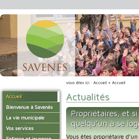
vous êtes ici :
Accueil
> Accueil
Actualités
Accueil
Bienvenue à Savenès
Propriétaires, et s
Situer Savenès
La vie municipale
quelqu’un à se lo
Savenès en chiffre
Vos élus
Vos services
L'histoire du village
Vous êtes propriétaire d’un
Les compte-rendus du
La mairie
Enfance et jeunesse