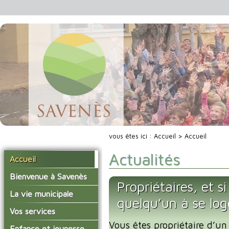
vous êtes ici :
Accueil
> Accueil
Actualités
Accueil
Bienvenue à Savenès
Propriétaires, et s
Situer Savenès
La vie municipale
quelqu’un à se lo
Savenès en chiffre
Vos élus
Vos services
L'histoire du village
Vous êtes propriétaire d’un
Les compte-rendus du
La mairie
Enfance et jeunesse