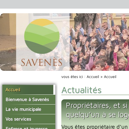
vous êtes ici :
Accueil
> Accueil
Actualités
Accueil
Bienvenue à Savenès
Propriétaires, et s
Situer Savenès
La vie municipale
quelqu’un à se lo
Savenès en chiffre
Vos élus
Vos services
L'histoire du village
Vous êtes propriétaire d’un
Les compte-rendus du
La mairie
Enfance et jeunesse