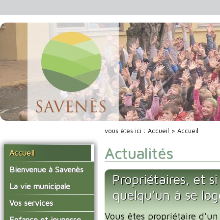
vous êtes ici :
Accueil
> Accueil
Actualités
Accueil
Bienvenue à Savenès
Propriétaires, et s
Situer Savenès
La vie municipale
quelqu’un à se lo
Savenès en chiffre
Vos élus
Vos services
L'histoire du village
Vous êtes propriétaire d’un
Les compte-rendus du
La mairie
Enfance et jeunesse