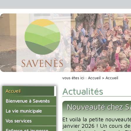
vous êtes ici :
Accueil
> Accueil
Actualités
Accueil
Bienvenue à Savenès
Nouveauté chez Sa
Situer Savenès
La vie municipale
Savenès en chiffre
Et voilà la petite nouveaut
Vos élus
Vos services
janvier 2026 ! Un cours de
L'histoire du village
Les compte-rendus du
La mairie
Enfance et jeunesse