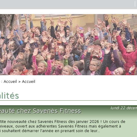
i :
Accueil
> Accueil
lités
lundi 22 déce
auté chez Savenès Fitness
petite nouveauté chez Savenès Fitness dès janvier 2026 ! Un cours de
 niveaux, ouvert aux adhérentes Savenès Fitness mais également à
i souhaitent démarrer l'année en prenant soin de leur...