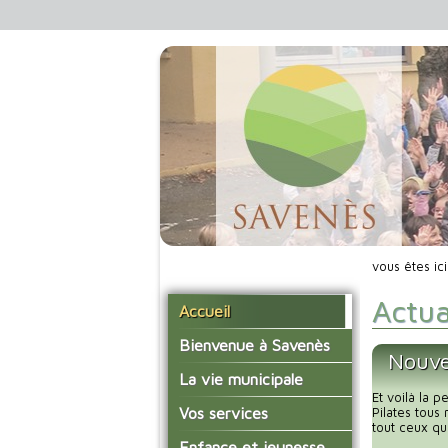
vous êtes ic
Actua
Accueil
Bienvenue à Savenès
Nouve
Situer Savenès
La vie municipale
Et voilà la 
Savenès en chiffre
Vos élus
Vos services
Pilates tous
tout ceux qu
L'histoire du village
Les compte-rendus du
La mairie
Enfance et jeunesse