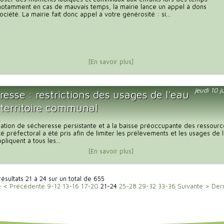
notamment en cas de mauvais temps, la mairie lance un appel à dons
ciété. La mairie fait donc appel à votre générosité : si...
[En savoir plus]
jeudi 10 j
esse : restrictions des usages de l'eau
 territoire communal
tuation de sécheresse persistante et à la baisse préoccupante des ressour
té préfectoral a été pris afin de limiter les prélèvements et les usages de 
liquent à tous les...
[En savoir plus]
résultats 21 à 24 sur un total de 655
e
< Précédente
9-12
13-16
17-20
21-24
25-28
29-32
33-36
Suivante >
Der