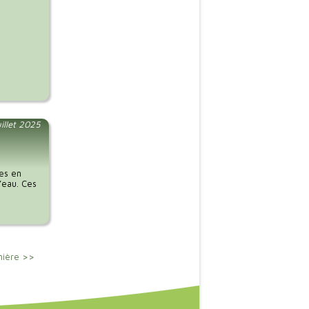
uillet 2025
ces en
l’eau. Ces
nière >>