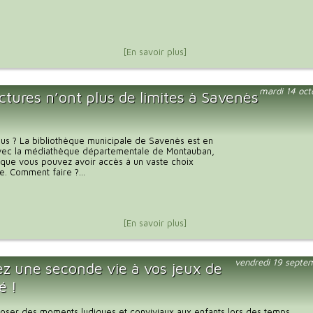
[En savoir plus]
mardi 14 oc
ctures n’ont plus de limites à Savenès
us ? La bibliothèque municipale de Savenès est en
 avec la médiathèque départementale de Montauban,
e que vous pouvez avoir accès à un vaste choix
. Comment faire ?...
[En savoir plus]
vendredi 19 septe
z une seconde vie à vos jeux de
é !
oser des moments ludiques et conviviaux aux enfants lors des temps