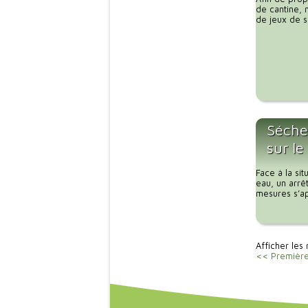
de cantine, 
de jeux de so
Sécher
sur le
Face à la si
eau, un arrê
mesures s’app
Afficher les 
<< Premièr