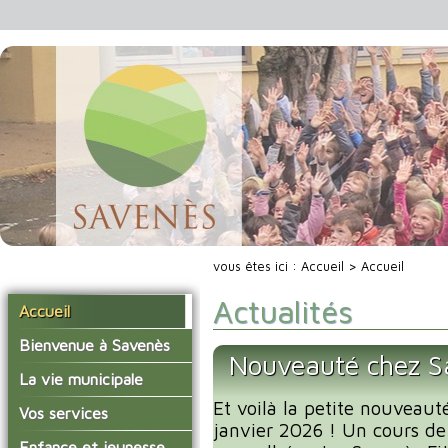
vous êtes ici :
Accueil
> Accueil
Actualités
Accueil
Bienvenue à Savenès
Nouveauté chez Sa
Situer Savenès
La vie municipale
Savenès en chiffre
Et voilà la petite nouveaut
Vos élus
Vos services
janvier 2026 ! Un cours de
L'histoire du village
Les compte-rendus du
La mairie
Enfance et jeunesse