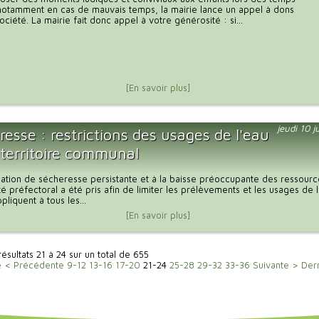
notamment en cas de mauvais temps, la mairie lance un appel à dons
ciété. La mairie fait donc appel à votre générosité : si...
[En savoir plus]
jeudi 10 j
esse : restrictions des usages de l'eau
 territoire communal
tuation de sécheresse persistante et à la baisse préoccupante des ressour
té préfectoral a été pris afin de limiter les prélèvements et les usages de 
liquent à tous les...
[En savoir plus]
résultats 21 à 24 sur un total de 655
e
< Précédente
9-12
13-16
17-20
21-24
25-28
29-32
33-36
Suivante >
Der