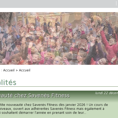
i :
Accueil
> Accueil
lités
lundi 22 déce
auté chez Savenès Fitness
petite nouveauté chez Savenès Fitness dès janvier 2026 ! Un cours de
 niveaux, ouvert aux adhérentes Savenès Fitness mais également à
i souhaitent démarrer l'année en prenant soin de leur...