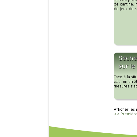
de cantine, 
de jeux de so
Sécher
sur le
Face à la si
eau, un arrê
mesures s’app
Afficher les 
<< Premièr