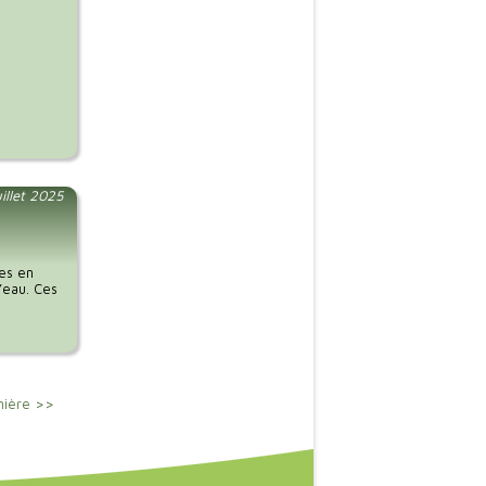
uillet 2025
ces en
l’eau. Ces
nière >>