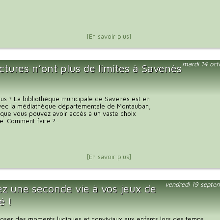
[En savoir plus]
mardi 14 oc
ctures n’ont plus de limites à Savenès
us ? La bibliothèque municipale de Savenès est en
 avec la médiathèque départementale de Montauban,
e que vous pouvez avoir accès à un vaste choix
. Comment faire ?...
[En savoir plus]
vendredi 19 septe
z une seconde vie à vos jeux de
é !
oser des moments ludiques et conviviaux aux enfants lors des temps