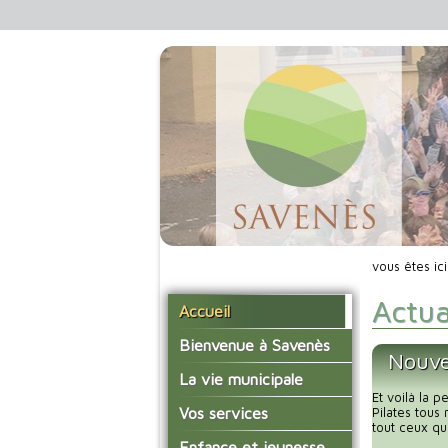
vous êtes ic
Actua
Accueil
Bienvenue à Savenès
Nouve
Situer Savenès
La vie municipale
Et voilà la 
Savenès en chiffre
Vos élus
Vos services
Pilates tous
tout ceux qu
L'histoire du village
Les compte-rendus du
La mairie
Enfance et jeunesse