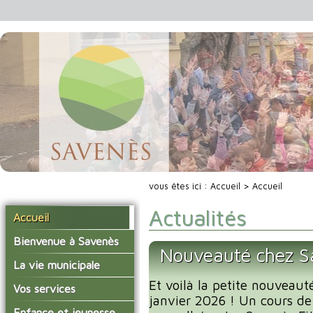
vous êtes ici :
Accueil
> Accueil
Actualités
Accueil
Bienvenue à Savenès
Nouveauté chez Sa
Situer Savenès
La vie municipale
Savenès en chiffre
Et voilà la petite nouveaut
Vos élus
Vos services
janvier 2026 ! Un cours de
L'histoire du village
Les compte-rendus du
La mairie
Enfance et jeunesse