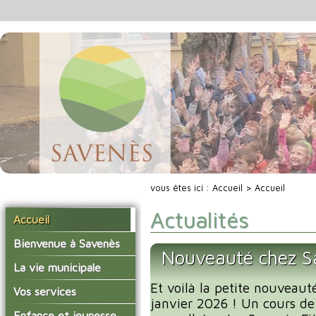
vous êtes ici :
Accueil
> Accueil
Actualités
Accueil
Bienvenue à Savenès
Nouveauté chez Sa
Situer Savenès
La vie municipale
Savenès en chiffre
Et voilà la petite nouveaut
Vos élus
Vos services
janvier 2026 ! Un cours de
L'histoire du village
Les compte-rendus du
La mairie
Enfance et jeunesse