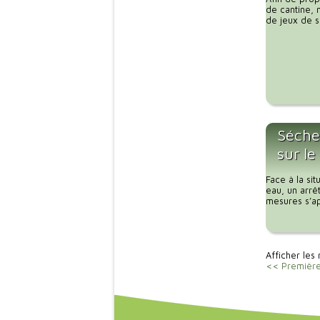
de cantine, 
de jeux de so
Sécher
sur le
Face à la si
eau, un arrê
mesures s’app
Afficher les 
<< Premièr