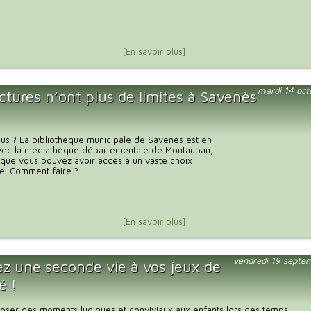
[En savoir plus]
mardi 14 oc
ctures n’ont plus de limites à Savenès
us ? La bibliothèque municipale de Savenès est en
 avec la médiathèque départementale de Montauban,
e que vous pouvez avoir accès à un vaste choix
. Comment faire ?...
[En savoir plus]
vendredi 19 septe
z une seconde vie à vos jeux de
é !
oser des moments ludiques et conviviaux aux enfants lors des temps