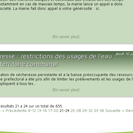
notamment en cas de mauvais temps, la mairie lance un appel à dons
ciété. La mairie fait donc appel à votre générosité : si...
[En savoir plus]
jeudi 10 j
esse : restrictions des usages de l'eau
 territoire communal
tuation de sécheresse persistante et à la baisse préoccupante des ressour
té préfectoral a été pris afin de limiter les prélèvements et les usages de 
liquent à tous les...
[En savoir plus]
résultats 21 à 24 sur un total de 655
e
< Précédente
9-12
13-16
17-20
21-24
25-28
29-32
33-36
Suivante >
Der