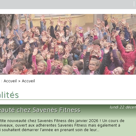
i :
Accueil
> Accueil
lités
lundi 22 déce
auté chez Savenès Fitness
petite nouveauté chez Savenès Fitness dès janvier 2026 ! Un cours de
 niveaux, ouvert aux adhérentes Savenès Fitness mais également à
i souhaitent démarrer l'année en prenant soin de leur...