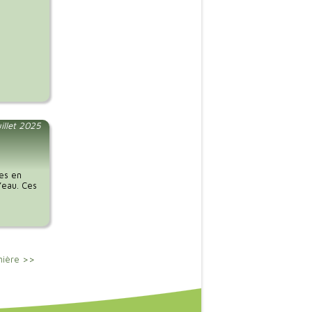
uillet 2025
ces en
l’eau. Ces
nière >>