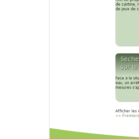
de cantine, 
de jeux de so
Sécher
sur le
Face à la si
eau, un arrê
mesures s’app
Afficher les 
<< Premièr