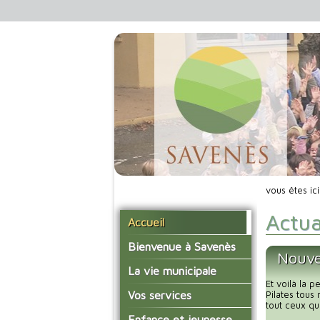
vous êtes ic
Actua
Accueil
Bienvenue à Savenès
Nouve
Situer Savenès
La vie municipale
Et voilà la 
Savenès en chiffre
Vos élus
Vos services
Pilates tous
tout ceux qu
L'histoire du village
Les compte-rendus du
La mairie
Enfance et jeunesse