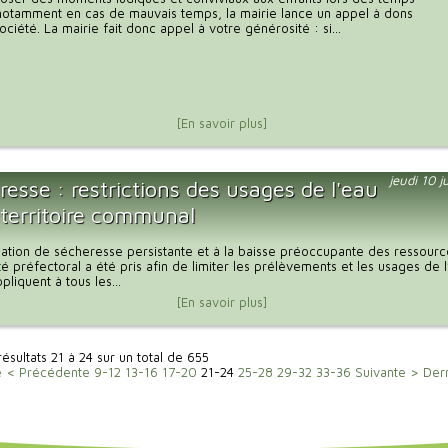
notamment en cas de mauvais temps, la mairie lance un appel à dons
ciété. La mairie fait donc appel à votre générosité : si...
[En savoir plus]
jeudi 10 j
esse : restrictions des usages de l'eau
 territoire communal
tuation de sécheresse persistante et à la baisse préoccupante des ressour
té préfectoral a été pris afin de limiter les prélèvements et les usages de 
liquent à tous les...
[En savoir plus]
résultats 21 à 24 sur un total de 655
e
< Précédente
9-12
13-16
17-20
21-24
25-28
29-32
33-36
Suivante >
Der