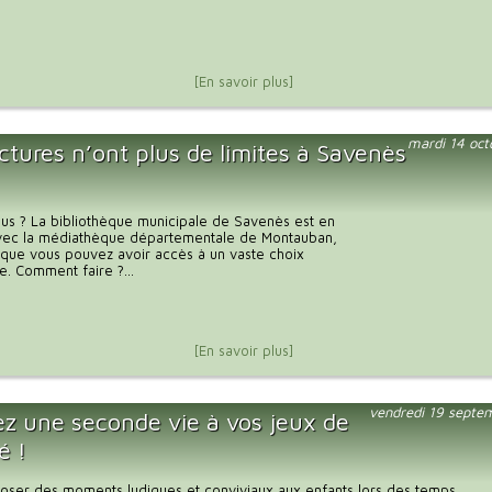
[En savoir plus]
mardi 14 oc
ctures n’ont plus de limites à Savenès
us ? La bibliothèque municipale de Savenès est en
 avec la médiathèque départementale de Montauban,
e que vous pouvez avoir accès à un vaste choix
. Comment faire ?...
[En savoir plus]
vendredi 19 septe
z une seconde vie à vos jeux de
é !
oser des moments ludiques et conviviaux aux enfants lors des temps