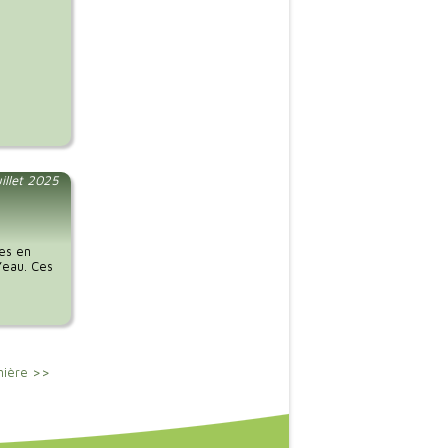
uillet 2025
ces en
l’eau. Ces
nière >>