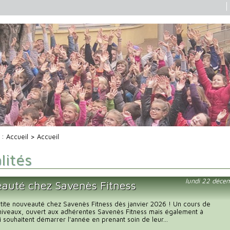
i :
Accueil
> Accueil
lités
lundi 22 déce
auté chez Savenès Fitness
petite nouveauté chez Savenès Fitness dès janvier 2026 ! Un cours de
 niveaux, ouvert aux adhérentes Savenès Fitness mais également à
i souhaitent démarrer l'année en prenant soin de leur...